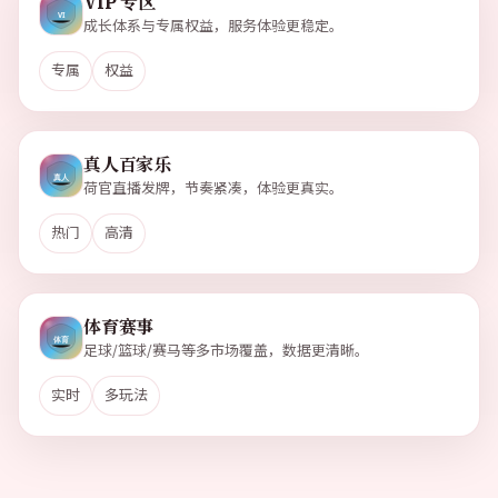
VIP 专区
成长体系与专属权益，服务体验更稳定。
专属
权益
真人百家乐
荷官直播发牌，节奏紧凑，体验更真实。
热门
高清
体育赛事
足球/篮球/赛马等多市场覆盖，数据更清晰。
实时
多玩法