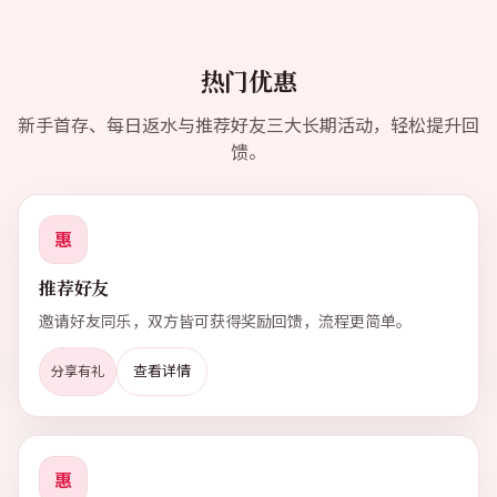
热门优惠
新手首存、每日返水与推荐好友三大长期活动，轻松提升回
馈。
惠
推荐好友
邀请好友同乐，双方皆可获得奖励回馈，流程更简单。
查看详情
分享有礼
惠