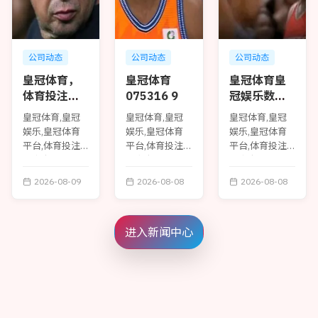
公司动态
公司动态
公司动态
皇冠体育，
皇冠体育
皇冠体育皇
体育投注，
075316 9
冠娱乐数据
075543
冲到075316
皇冠体育,皇冠
皇冠体育,皇冠
皇冠体育,皇冠
引发关注
娱乐,皇冠体育
娱乐,皇冠体育
娱乐,皇冠体育
平台,体育投注,
平台,体育投注,
平台,体育投注,
体育赛事投注,
体育赛事投注,
体育赛事投注,
皇冠官网,皇冠
皇冠官网,皇冠
皇冠官网,皇冠
2026-08-09
2026-08-08
2026-08-08
体育，体育投
体育 075316 9
体育皇冠娱乐数
注， 075543
据冲到075316
引发关注
进入新闻中心