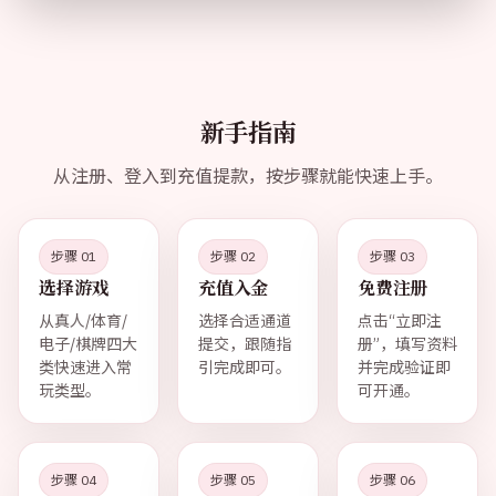
新手指南
从注册、登入到充值提款，按步骤就能快速上手。
步骤 01
步骤 02
步骤 03
选择游戏
充值入金
免费注册
从真人/体育/
选择合适通道
点击“立即注
电子/棋牌四大
提交，跟随指
册”，填写资料
类快速进入常
引完成即可。
并完成验证即
玩类型。
可开通。
步骤 04
步骤 05
步骤 06