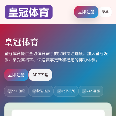
立即注册
菜单
皇冠体育
皇冠体育提供全球体育赛事的实时投注选项。加入皇冠娱
乐，享受高赔率、快速赛事更新和稳定的博彩体验。
立即注册
APP下载
SSL 加密
快速提款
公平机制
24h 客服
✓
✓
✓
✓