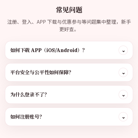
常见问题
注册、登入、APP 下载与优惠参与等问题集中整理，新手
更好查。
如何下载 APP（iOS/Android）？
⌄
平台安全与公平性如何保障？
⌄
为什么登录不了？
⌄
如何注册账号？
⌄