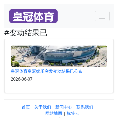
#变动结果已
皇冠体育皇冠娱乐突发变动结果已公布
2026-06-07
首页
关于我们
新闻中心
联系我们
|
网站地图
|
标签云