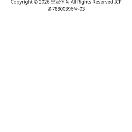
Copyright © 2026 皇冠体育 All Rights Reserved ICP
备78800396号-03