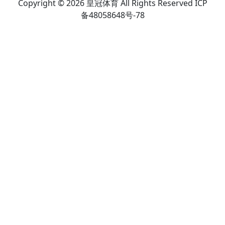
Copyright © 2026 皇冠体育 All Rights Reserved ICP
备48058648号-78