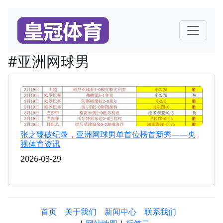
#亚洲网球男
张之臻破纪录，亚洲网球男单首位榜首新秀——央
视体育资讯
2026-03-29
首页
关于我们
新闻中心
联系我们