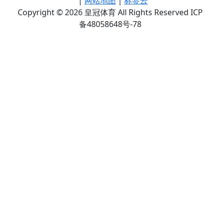
|
网站地图
|
标签云
Copyright © 2026 皇冠体育 All Rights Reserved ICP
备48058648号-78