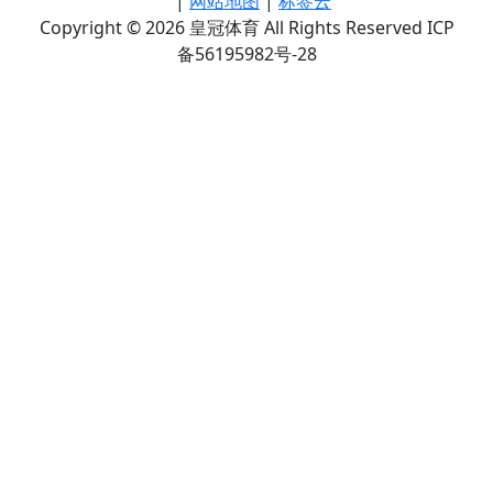
|
网站地图
|
标签云
Copyright © 2026 皇冠体育 All Rights Reserved ICP
备56195982号-28