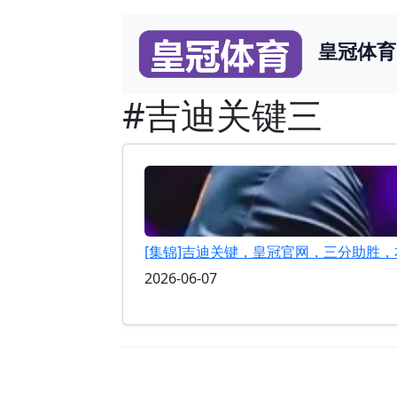
皇冠体育
#吉迪关键三
[集锦]吉迪关键，皇冠官网，三分助胜
2026-06-07