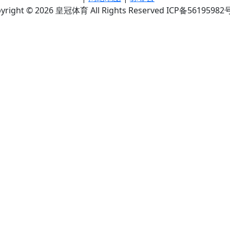
yright © 2026 皇冠体育 All Rights Reserved ICP备56195982