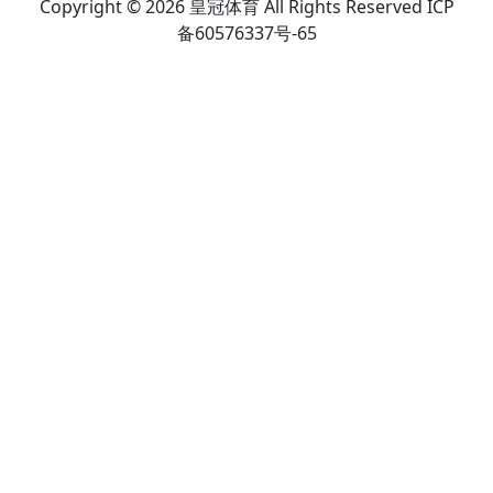
Copyright © 2026 皇冠体育 All Rights Reserved ICP
备60576337号-65