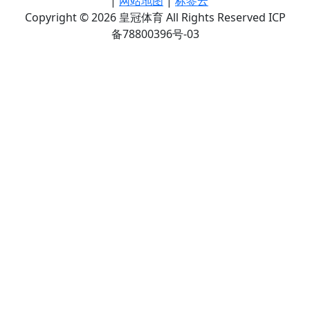
|
网站地图
|
标签云
Copyright © 2026 皇冠体育 All Rights Reserved ICP
备78800396号-03