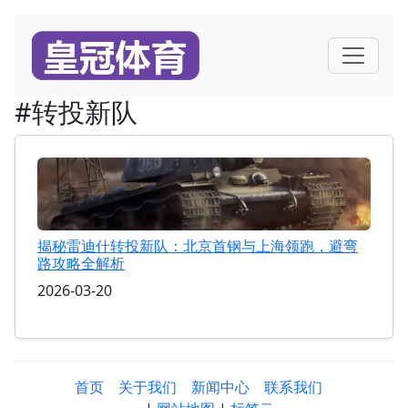
#转投新队
揭秘雷迪什转投新队：北京首钢与上海领跑，避弯
路攻略全解析
2026-03-20
首页
关于我们
新闻中心
联系我们