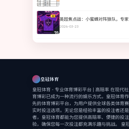
英超焦点战：小蜜蜂对阵狼队，专家
2026-03-23
皇冠体育
皇冠体育 - 专业体育博彩平台 | 高赔率 在现代
育博彩已成为一种流行的娱乐方式。皇冠体育作
先的体育博彩平台，为用户提供全球各类体育赛
实时投注选项。无论您是经验丰富的投注者还是
者，皇冠体育都能为您提供高赔率、便捷的投注
验，确保您每一次投注都充满乐趣与挑战。 皇