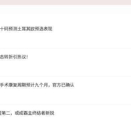
十码预测土耳其欧预选表现
态转折引热议！
手术康复周期预计九个月，官方已确认
联盟第二，或成霸主终结者新锐