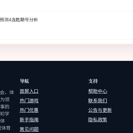
预测4连胜期号分析
导航
支持
首屏入口
帮助中心
社会，体
为领
热门游戏
联系我们
事的
热门优惠
公告与更新
初学
新手指南
隐私政策
体
冠体育
常见问题