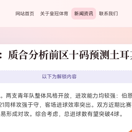
网站首页
关于皇冠体育
新闻资讯
联系我们
：质合分析前区十码预测土耳