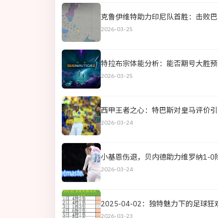
克鲁伊维特助力印尼队首胜：击败巴
2026-03-25
特拉布宗体能分析：能否期号大胜预
2026-03-25
西甲王者之心：特巴斯对皇马评价引
2026-03-24
小基恩伤退，贝内德助力维罗纳1-0
2026-03-24
2025-04-02：独特魅力下的足球
2026-03-23