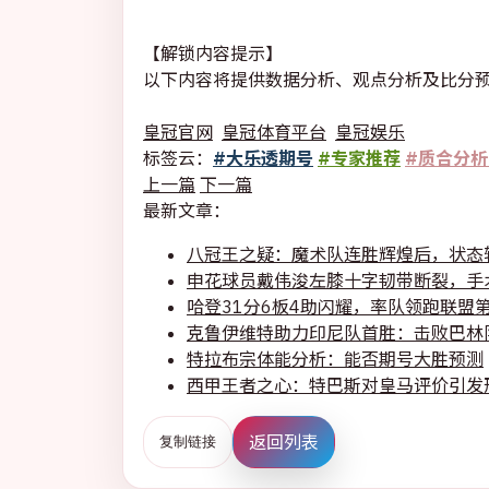
【解锁内容提示】
以下内容将提供数据分析、观点分析及比分
皇冠官网
皇冠体育平台
皇冠娱乐
标签云：
#大乐透期号
#专家推荐
#质合分析
上一篇
下一篇
最新文章：
八冠王之疑：魔术队连胜辉煌后，状态
申花球员戴伟浚左膝十字韧带断裂，手
哈登31分6板4助闪耀，率队领跑联盟
克鲁伊维特助力印尼队首胜：击败巴林
特拉布宗体能分析：能否期号大胜预测
西甲王者之心：特巴斯对皇马评价引发
返回列表
复制链接