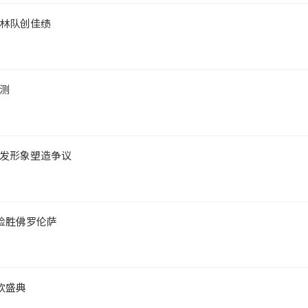
林队创佳绩
测
发形象塑造争议
险胜佛罗伦萨
狂欢盛典