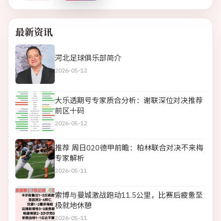
最新资讯
河北足球俱乐部简介
2026-05-12
大乐透期号专家质合分析：谢联深位对决推荐
前区十码
2026-05-12
推荐 周日020德甲前瞻：柏林联合对决不来梅
专家解析
2026-05-11
索博与曼城激战跑动11.5公里，比赛后疲惫至
极就地休憩
2026-05-11