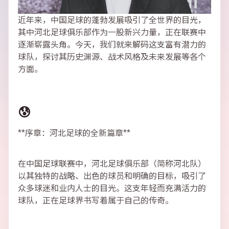
近年来，中国足球的蓬勃发展吸引了全世界的目光，
其中河北足球俱乐部作为一股新兴力量，正在联赛中
逐渐崭露头角。今天，我们就来解码这支富有潜力的
球队，探讨其历史渊源、战术风格及未来发展等各个
方面。
😰
**序章：河北足球的全新篇章**
在中国足球联赛中，河北足球俱乐部（简称河北队）
以其独特的战略、出色的球员和明确的目标，吸引了
众多球迷和业内人士的目光。这支年轻而充满活力的
球队，正在足球界书写着属于自己的传奇。