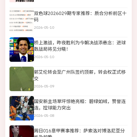
双色球2026029期专家推荐：质合分析前区十
码
2026-05-10
桥上激战，昨夜胜利为今朝决战添悬念：进球
数战局将见分晓！
2026-05-10
郭艾伦转会至广州队签约顶薪，转会权正式移
交
2026-05-09
国安新主场草坪惊艳亮相：碧绿如绒，赞誉连
连，控球能力突出
2026-05-08
周日016意甲赛事推荐：萨索洛对博洛尼亚分