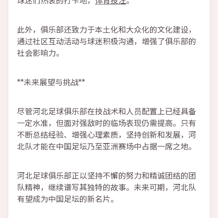
球迷们热衷的打卡地，
体育投注
。
此外，俱乐部还致力于本土化和大众化的文化建设，
通过社区互动活动与球迷积极沟通，增强了俱乐部的
社会影响力。
**未来展望与挑战**
尽管河北足球俱乐部在技战术和人员配置上已经具备
一定水准，但面对强敌时的临场表现仍需提高。只有
不断总结经验、增强心理素质，坚持创新和发展，河
北队才能在中国足坛乃至亚洲赛场中占据一席之地。
河北足球俱乐部正以坚持不懈的努力和精诚团结的团
队精神，继续谱写其独特的故事。未来可期，河北队
有望成为中国足坛的新名片。