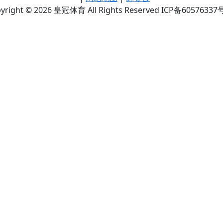
yright © 2026 皇冠体育 All Rights Reserved ICP备60576337