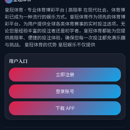
皇冠体育 - 专业体育博彩平台 | 高赔率 在现代社会，体育博
彩已成为一种流行的娱乐方式。皇冠体育作为领先的体育博
彩平台，为用户提供全球各类体育赛事的实时投注选项。无
论您是经验丰富的投注者还是初学者，皇冠体育都能为您提
供高赔率、便捷的投注体验，确保您每一次投注都充满乐趣
与挑战。 皇冠体育的优势 皇冠娱乐不仅提供
用户入口
立即注册
登录账号
下载 APP