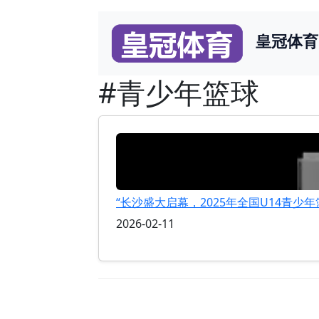
皇冠体育
#青少年篮球
“长沙盛大启幕，2025年全国U14青少
2026-02-11