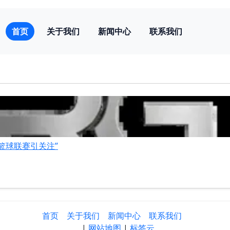
首页
关于我们
新闻中心
联系我们
年篮球联赛引关注”
首页
关于我们
新闻中心
联系我们
|
网站地图
|
标签云