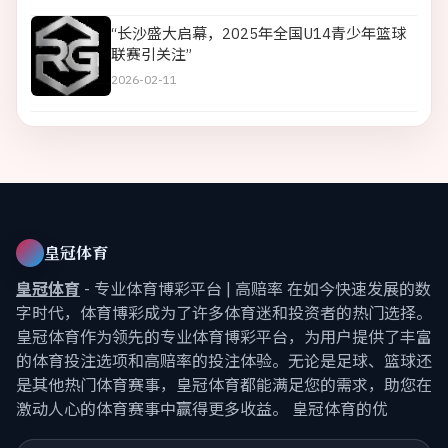
“长沙盛大启幕，2025年全国U14青少年篮球
联赛引关注”
2026-02-11
皇冠体育
皇冠体育
- 专业体育博彩平台 | 高赔率 在如今快速发展的数
字时代，体育博彩成为了许多体育迷和投资者的热门选择。
皇冠体育作为领先的专业体育博彩平台，为用户提供了丰富
的体育投注选项和高赔率的投注体验。无论是足球、篮球还
是其他热门体育赛事，皇冠体育都能满足您的需求，助您在
激动人心的体育赛事中赢得更多收益。 皇冠体育的优