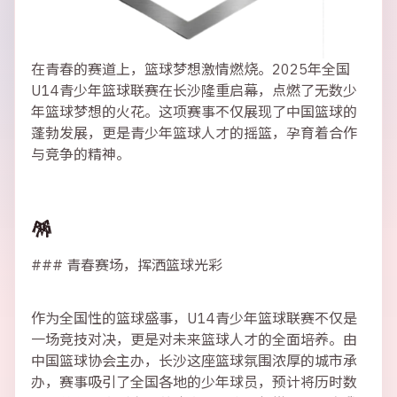
在青春的赛道上，篮球梦想激情燃烧。2025年全国
U14青少年篮球联赛在长沙隆重启幕，点燃了无数少
年篮球梦想的火花。这项赛事不仅展现了中国篮球的
蓬勃发展，更是青少年篮球人才的摇篮，孕育着合作
与竞争的精神。
🪅
### 青春赛场，挥洒篮球光彩
作为全国性的篮球盛事，U14青少年篮球联赛不仅是
一场竞技对决，更是对未来篮球人才的全面培养。由
中国篮球协会主办，长沙这座篮球氛围浓厚的城市承
办，赛事吸引了全国各地的少年球员，预计将历时数