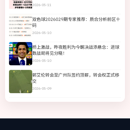
2026-05-11
双色球2026029期专家推荐：质合分析前区十
码
2026-05-10
桥上激战，昨夜胜利为今朝决战添悬念：进球
数战局将见分晓！
2026-05-10
郭艾伦转会至广州队签约顶薪，转会权正式移
交
2026-05-09