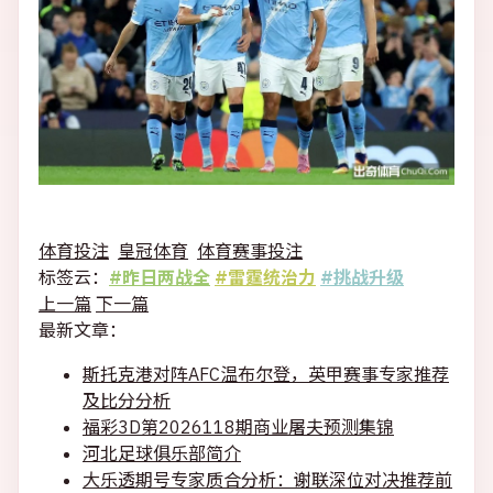
体育投注
皇冠体育
体育赛事投注
标签云：
#昨日两战全
#雷霆统治力
#挑战升级
上一篇
下一篇
最新文章：
斯托克港对阵AFC温布尔登，英甲赛事专家推荐
及比分分析
福彩3D第2026118期商业屠夫预测集锦
河北足球俱乐部简介
大乐透期号专家质合分析：谢联深位对决推荐前