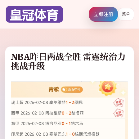
立即注册
菜单
NBA昨日两战全胜 雷霆统治力
挑战升级